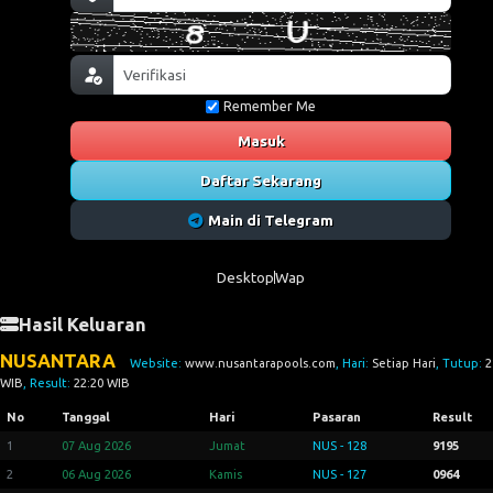
Remember Me
Masuk
Daftar Sekarang
Main di Telegram
Desktop
Wap
Hasil Keluaran
NUSANTARA
Website:
www.nusantarapools.com
, Hari:
Setiap Hari
, Tutup:
2
WIB
, Result:
22:20 WIB
No
Tanggal
Hari
Pasaran
Result
1
07 Aug 2026
Jumat
NUS - 128
9195
2
06 Aug 2026
Kamis
NUS - 127
0964