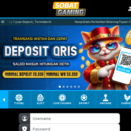
ning Tujuan Deposit,, Terimakasih
Harap Selalu Perhatikan Rekening Tujuan Deposit
TOGEL
SLOT
LIVE CASINO
SPORT
ARCADE
SABU