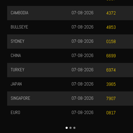
CAMBODIA
07-08-2026
4372
BULLSEYE
07-08-2026
4853
SYDNEY
07-08-2026
0158
CHINA
07-08-2026
6699
TURKEY
07-08-2026
6974
JAPAN
07-08-2026
3965
SINGAPORE
07-08-2026
7907
EURO
07-08-2026
0817